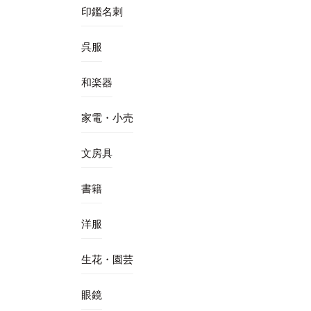
印鑑名刺
呉服
和楽器
家電・小売
文房具
書籍
洋服
生花・園芸
眼鏡