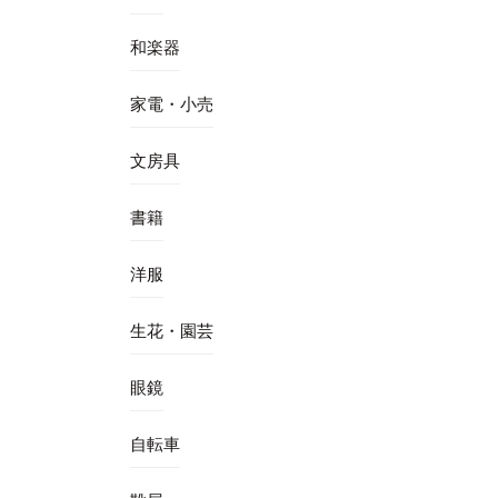
和楽器
家電・小売
文房具
書籍
洋服
生花・園芸
眼鏡
自転車