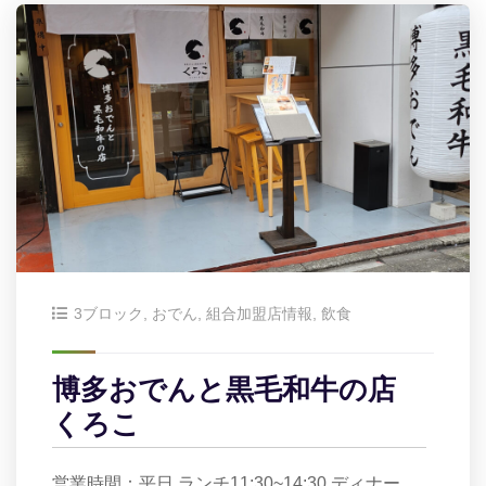
3ブロック
,
おでん
,
組合加盟店情報
,
飲食
博多おでんと黒毛和牛の店
くろこ
営業時間：平日 ランチ11:30~14:30 ディナー