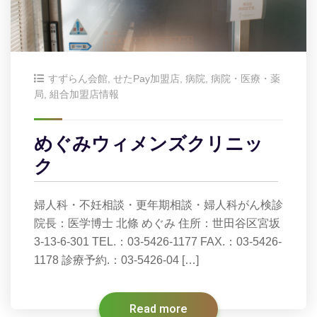
すずらん会館
,
せたPay加盟店
,
病院
,
病院・医療・薬
局
,
組合加盟店情報
めぐみウィメンズクリニッ
ク
婦人科・不妊相談・更年期相談・婦人科がん検診
院長：医学博士 北條 めぐみ 住所：世田谷区宮坂
3-13-6-301 TEL.：03-5426-1177 FAX.：03-5426-
1178 診療予約.：03-5426-04 […]
Read more