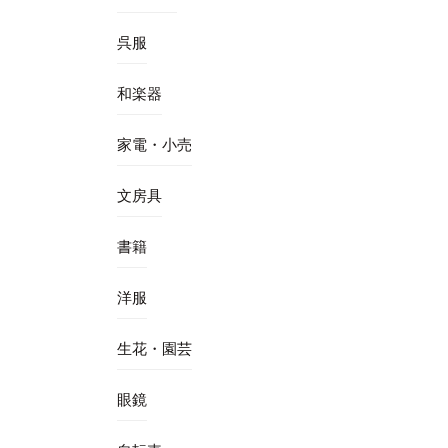
呉服
和楽器
家電・小売
文房具
書籍
洋服
生花・園芸
眼鏡