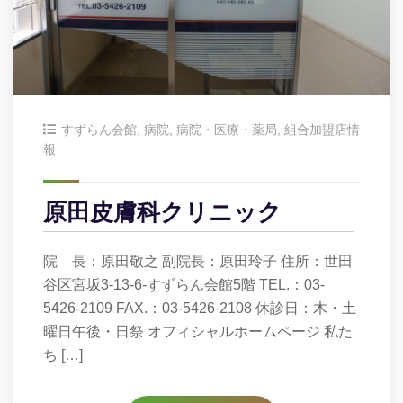
すずらん会館
,
病院
,
病院・医療・薬局
,
組合加盟店情
報
原田皮膚科クリニック
院 長：原田敬之 副院長：原田玲子 住所：世田
谷区宮坂3-13-6-すずらん会館5階 TEL.：03-
5426-2109 FAX.：03-5426-2108 休診日：木・土
曜日午後・日祭 オフィシャルホームページ 私た
ち […]