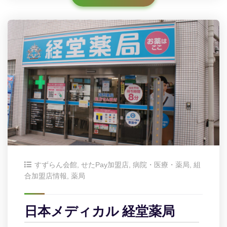
すずらん会館
,
せたPay加盟店
,
病院・医療・薬局
,
組
合加盟店情報
,
薬局
日本メディカル 経堂薬局