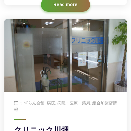
Read more
すずらん会館
,
病院
,
病院・医療・薬局
,
組合加盟店情
報
クリニック川畑