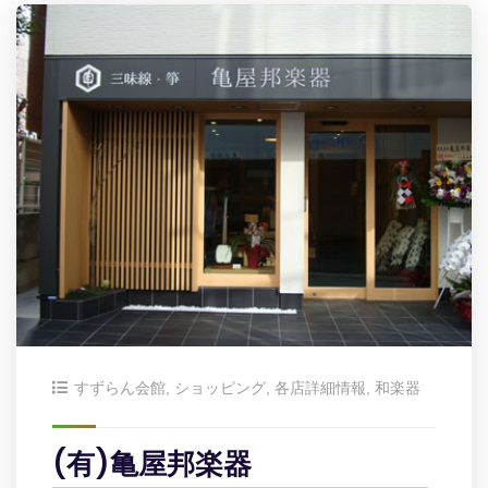
すずらん会館
,
ショッピング
,
各店詳細情報
,
和楽器
(有)亀屋邦楽器