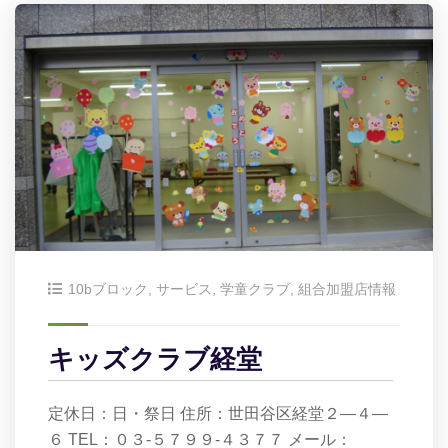
10bブロック
,
サービス
,
学童クラブ
,
組合加盟店情報
キッズクラブ経堂
定休日：日・祭日 住所：世田谷区経堂２—４—
６ TEL：０３-５７９９-４３７７ メール：