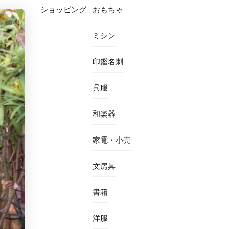
ショッピング
おもちゃ
ミシン
印鑑名刺
呉服
和楽器
家電・小売
文房具
書籍
洋服