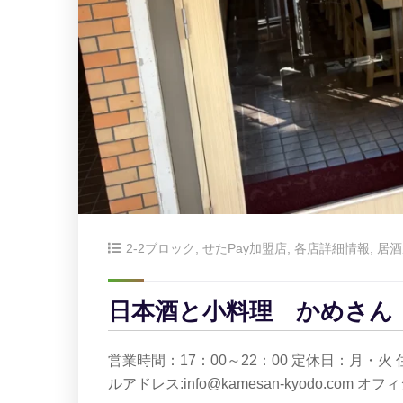
2-2ブロック
,
せたPay加盟店
,
各店詳細情報
,
居酒
日本酒と小料理 かめさん
営業時間：17：00～22：00 定休日：月・火 住所：
ルアドレス:info@kamesan-kyodo.com 