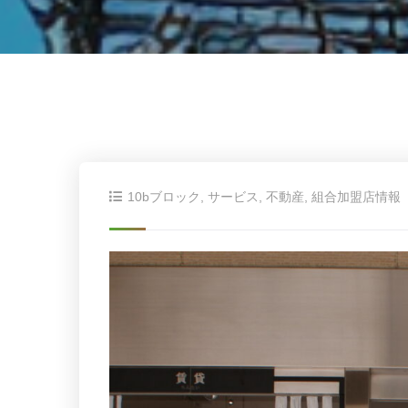
10bブロック
,
サービス
,
不動産
,
組合加盟店情報