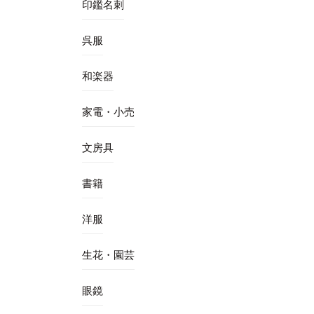
印鑑名刺
呉服
和楽器
家電・小売
文房具
書籍
洋服
生花・園芸
眼鏡