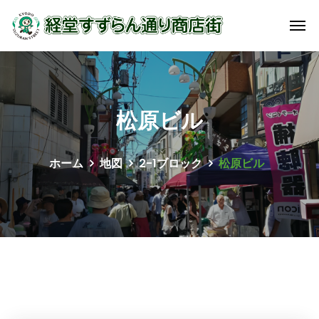
松原ビル
ホーム
地図
2-1ブロック
松原ビル