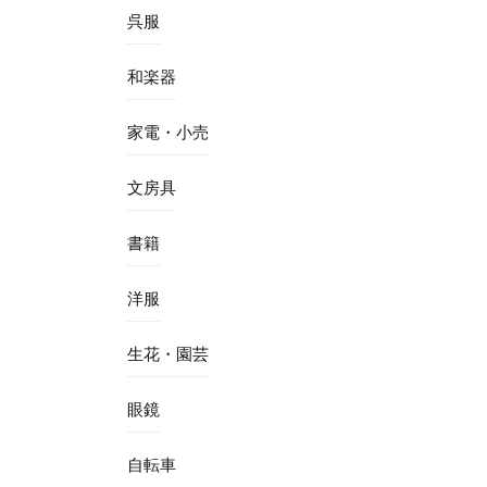
呉服
和楽器
家電・小売
文房具
書籍
洋服
生花・園芸
眼鏡
自転車