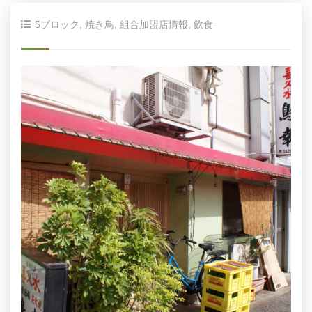
5ブロック
,
焼き鳥
,
組合加盟店情報
,
飲食