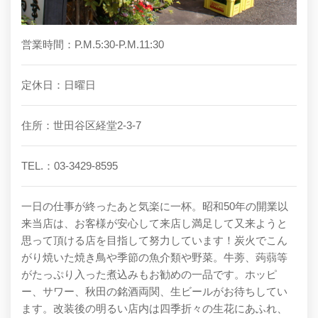
営業時間：P.M.5:30-P.M.11:30
定休日：日曜日
住所：世田谷区経堂2-3-7
TEL.：03-3429-8595
一日の仕事が終ったあと気楽に一杯。昭和50年の開業以
来当店は、お客様が安心して来店し満足して又来ようと
思って頂ける店を目指して努力しています！炭火でこん
がり焼いた焼き鳥や季節の魚介類や野菜。牛蒡、蒟蒻等
がたっぷり入った煮込みもお勧めの一品です。ホッピ
ー、サワー、秋田の銘酒両関、生ビールがお待ちしてい
ます。改装後の明るい店内は四季折々の生花にあふれ、