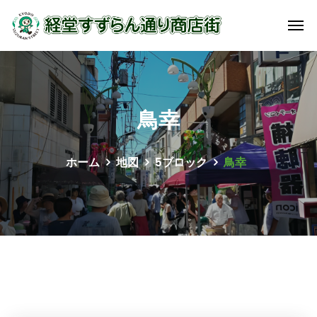
鳥幸
ホーム
地図
5ブロック
鳥幸