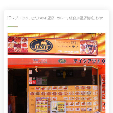
7ブロック
,
せたPay加盟店
,
カレー
,
組合加盟店情報
,
飲食