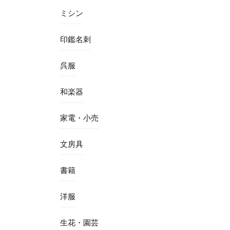
ミシン
印鑑名刺
呉服
和楽器
家電・小売
文房具
書籍
洋服
生花・園芸