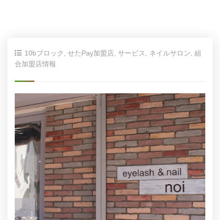
10bブロック
,
せたPay加盟店
,
サービス
,
ネイルサロン
,
組
合加盟店情報