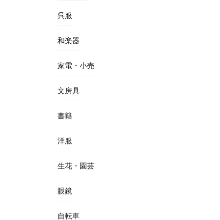
呉服
和楽器
家電・小売
文房具
書籍
洋服
生花・園芸
眼鏡
自転車