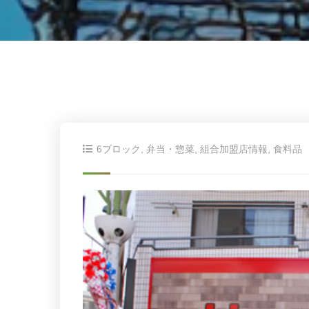
6ブロック
,
弁当・惣菜
,
組合加盟店情報
,
食料品