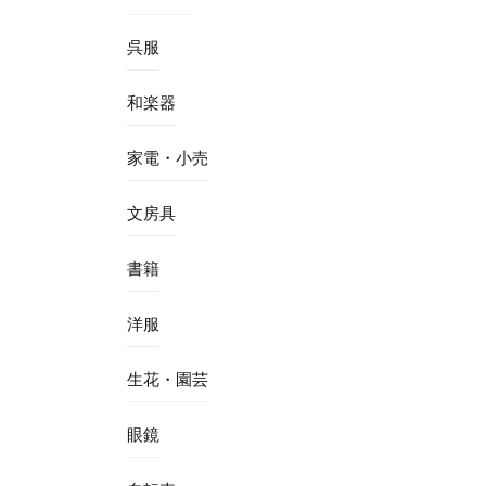
呉服
和楽器
家電・小売
文房具
書籍
洋服
生花・園芸
眼鏡