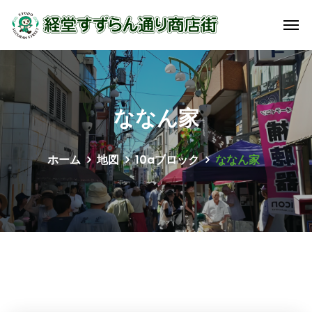
ななん家
ホーム
地図
10aブロック
ななん家