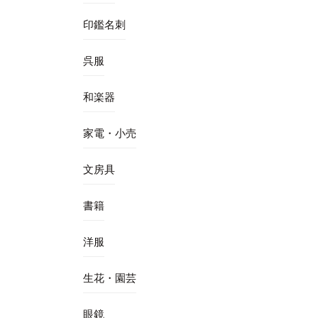
印鑑名刺
呉服
和楽器
家電・小売
文房具
書籍
洋服
生花・園芸
眼鏡