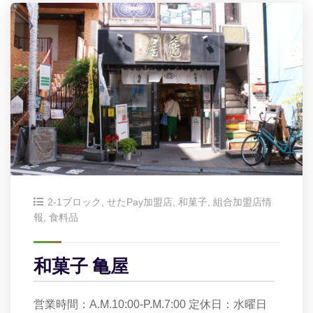
2-1ブロック
,
せたPay加盟店
,
和菓子
,
組合加盟店情
報
,
食料品
和菓子 亀屋
営業時間：A.M.10:00-P.M.7:00 定休日：水曜日