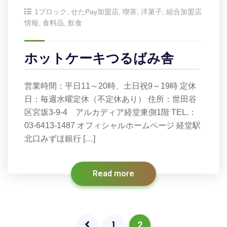
1ブロック
,
せたPay加盟店
,
喫茶
,
洋菓子
,
組合加盟店
情報
,
食料品
,
飲食
ホットケーキつるばみ舎
営業時間：平日11～20時、土日祝9～19時 定休
日：毎週水曜定休（不定休あり） 住所：世田谷
区宮坂3-9-4 アルカディア経堂東側1階 TEL.：
03-6413-1487 オフィシャルホームページ 経堂駅
北口みずほ銀行 […]
Read more
1
2