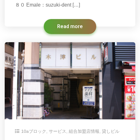
８０ Emale：suzuki-dent […]
Read more
10aブロック
,
サービス
,
組合加盟店情報
,
貸しビル