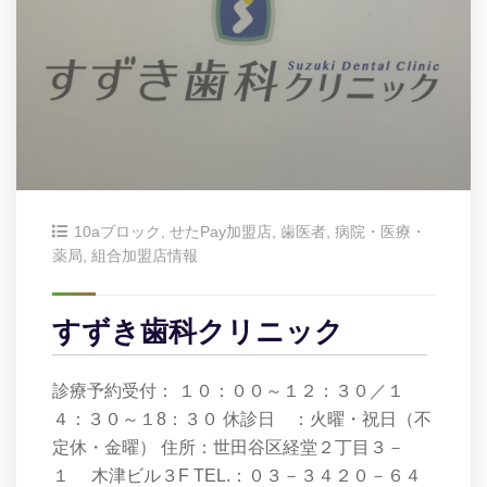
10aブロック
,
せたPay加盟店
,
歯医者
,
病院・医療・
薬局
,
組合加盟店情報
すずき歯科クリニック
診療予約受付： １０：００～１２：３０／１
４：３０～１8：３０ 休診日 ：火曜・祝日（不
定休・金曜） 住所：世田谷区経堂２丁目３－
１ 木津ビル３F TEL.：０３－３４２０－６４